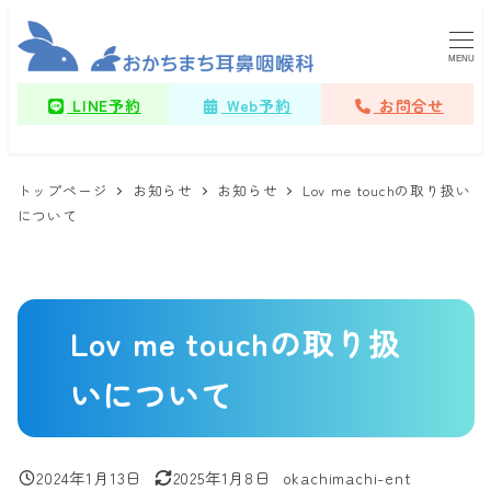
メ
イ
MENU
ン
LINE予約
Web予約
お問合せ
コ
ン
テ
トップページ
お知らせ
お知らせ
Lov me touchの取り扱い
ン
について
ツ
へ
移
動
Lov me touchの取り扱
いについて
2024年1月13日
2025年1月8日
okachimachi-ent
投稿日
更新日
著